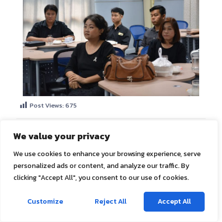
Post Views:
675
Share
0
We value your privacy
We use cookies to enhance your browsing experience, serve
personalized ads or content, and analyze our traffic. By
กรกนก ศรีมุข
clicking "Accept All", you consent to our use of cookies.
ติดต่อเรา
Customize
Reject All
Accept All
Related posts
Open