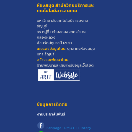
ห้องสมุด สำนักวิทยบริการและ
เทคโนโลยีสารสนเทศ
มหาวิทยาลัยเทคโนโลยีราชมงคล
ธัญบุรี
39 หมู่ที่ 1 ตำบลคลองหก อำเภอ
คลองหลวง
จังหวัดปทุมธานี 12120
เผยแพร่ข้อมูลโดย.
บุคลากรห้องสมุด
มทร.ธัญบุรี
สร้างและพัฒนาโดย.
ฝ่ายพัฒนาและเผยแพร่ข้อมูลเว็บไซต์
ข้อมูลการติดต่อ
งานประชาสัมพันธ์
Fanpage : RMUTT.Library