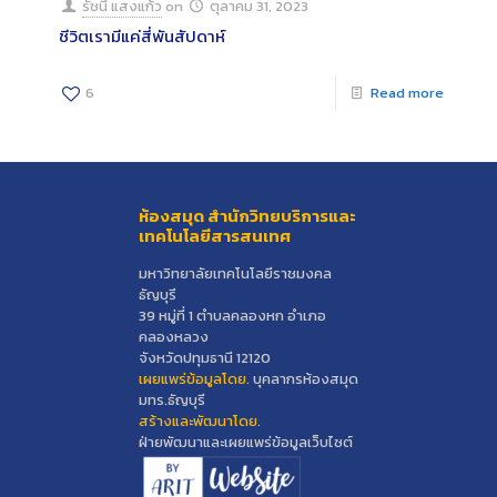
รัชนี แสงแก้ว
on
ตุลาคม 31, 2023
ชีวิตเรามีแค่สี่พันสัปดาห์
6
Read more
ห้องสมุด สำนักวิทยบริการและ
เทคโนโลยีสารสนเทศ
มหาวิทยาลัยเทคโนโลยีราชมงคล
ธัญบุรี
39 หมู่ที่ 1 ตำบลคลองหก อำเภอ
คลองหลวง
จังหวัดปทุมธานี 12120
เผยแพร่ข้อมูลโดย.
บุคลากรห้องสมุด
มทร.ธัญบุรี
สร้างและพัฒนาโดย.
ฝ่ายพัฒนาและเผยแพร่ข้อมูลเว็บไซต์