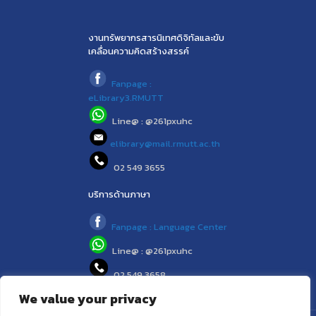
งานทรัพยากรสารนิเทศดิจิทัลและขับ
เคลื่อนความคิดสร้างสรรค์
Fanpage :
eLibrary3.RMUTT
Line@ : @261pxuhc
elibrary@mail.rmutt.ac.th
02 549 3655
บริการด้านภาษา
Fanpage : Language Center
Line@ : @261pxuhc
02 549 3658
We value your privacy