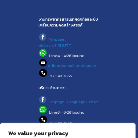
งานทรัพยากรสารนิเทศดิจิทัลและขับ
เคลื่อนความคิดสร้างสรรค์
Fanpage :
eLibrary3.RMUTT
Line@ : @261pxuhc
elibrary@mail.rmutt.ac.th
02 549 3655
บริการด้านภาษา
Fanpage : Language Center
Line@ : @261pxuhc
02 549 3658
We value your privacy