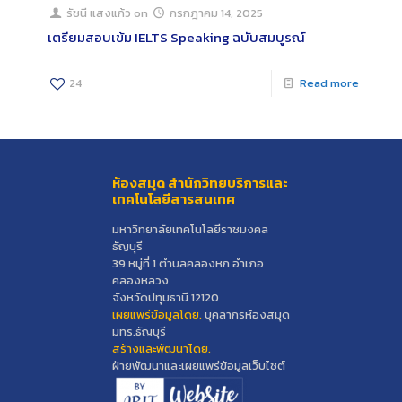
รัชนี แสงแก้ว
on
กรกฎาคม 14, 2025
เตรียมสอบเข้ม IELTS Speaking ฉบับสมบูรณ์
24
Read more
ห้องสมุด สำนักวิทยบริการและ
เทคโนโลยีสารสนเทศ
มหาวิทยาลัยเทคโนโลยีราชมงคล
ธัญบุรี
39 หมู่ที่ 1 ตำบลคลองหก อำเภอ
คลองหลวง
จังหวัดปทุมธานี 12120
เผยแพร่ข้อมูลโดย.
บุคลากรห้องสมุด
มทร.ธัญบุรี
สร้างและพัฒนาโดย.
ฝ่ายพัฒนาและเผยแพร่ข้อมูลเว็บไซต์