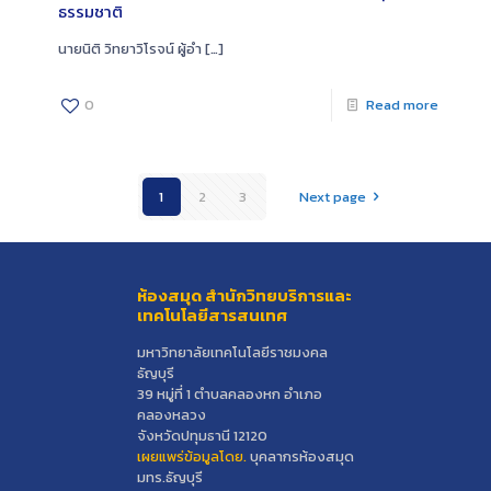
ธรรมชาติ
นายนิติ วิทยาวิโรจน์ ผู้อำ
[…]
0
Read more
1
2
3
Next page
ห้องสมุด สำนักวิทยบริการและ
เทคโนโลยีสารสนเทศ
มหาวิทยาลัยเทคโนโลยีราชมงคล
ธัญบุรี
39 หมู่ที่ 1 ตำบลคลองหก อำเภอ
คลองหลวง
จังหวัดปทุมธานี 12120
เผยแพร่ข้อมูลโดย.
บุคลากรห้องสมุด
มทร.ธัญบุรี