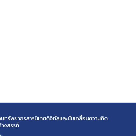
านทรัพยากรสารนิเทศดิจิทัลและขับเคลื่อนความคิด
ร้างสรรค์