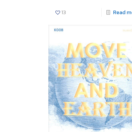
13
Read m