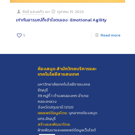
รัชนี แสงแก้ว
on
ตุลาคม 31, 2023
เท่าทันอารมณ์ก็เข้าใจตนเอง : Emotional Agility
5
Read more
ห้องสมุด สำนักวิทยบริการและ
เทคโนโลยีสารสนเทศ
มหาวิทยาลัยเทคโนโลยีราชมงคล
ธัญบุรี
39 หมู่ที่ 1 ตำบลคลองหก อำเภอ
คลองหลวง
จังหวัดปทุมธานี 12120
เผยแพร่ข้อมูลโดย.
บุคลากรห้องสมุด
มทร.ธัญบุรี
สร้างและพัฒนาโดย.
ฝ่ายพัฒนาและเผยแพร่ข้อมูลเว็บไซต์