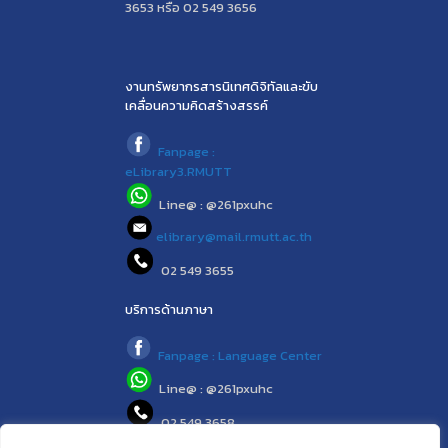
3653 หรือ 02 549 3656
งานทรัพยากรสารนิเทศดิจิทัลและขับ
เคลื่อนความคิดสร้างสรรค์
Fanpage :
eLibrary3.RMUTT
Line@ : @261pxuhc
elibrary@mail.rmutt.ac.th
02 549 3655
บริการด้านภาษา
Fanpage : Language Center
Line@ : @261pxuhc
02 549 3658