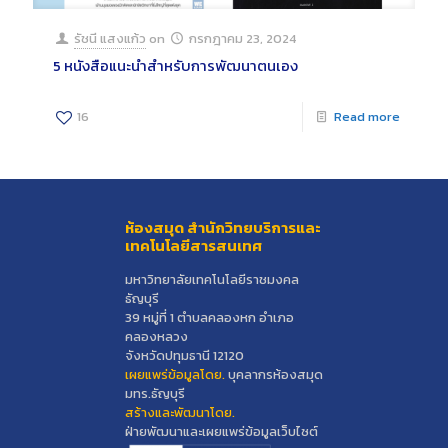
รัชนี แสงแก้ว
on
กรกฎาคม 23, 2024
5 หนังสือแนะนำสำหรับการพัฒนาตนเอง
16
Read more
ห้องสมุด สำนักวิทยบริการและ
เทคโนโลยีสารสนเทศ
มหาวิทยาลัยเทคโนโลยีราชมงคล
ธัญบุรี
39 หมู่ที่ 1 ตำบลคลองหก อำเภอ
คลองหลวง
จังหวัดปทุมธานี 12120
เผยแพร่ข้อมูลโดย.
บุคลากรห้องสมุด
มทร.ธัญบุรี
สร้างและพัฒนาโดย.
ฝ่ายพัฒนาและเผยแพร่ข้อมูลเว็บไซต์