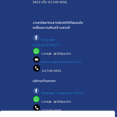
3653 หรือ 02 549 3656
งานทรัพยากรสารนิเทศดิจิทัลและขับ
เคลื่อนความคิดสร้างสรรค์
Fanpage :
eLibrary3.RMUTT
Line@ : @261pxuhc
elibrary@mail.rmutt.ac.th
02 549 3655
บริการด้านภาษา
Fanpage : Language Center
Line@ : @261pxuhc
02 549 3658