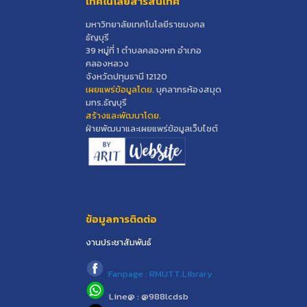
เทคโนโลยีสารสนเทศ
มหาวิทยาลัยเทคโนโลยีราชมงคล
ธัญบุรี
39 หมู่ที่ 1 ตำบลคลองหก อำเภอ
คลองหลวง
จังหวัดปทุมธานี 12120
เผยแพร่ข้อมูลโดย.
บุคลากรห้องสมุด
มทร.ธัญบุรี
สร้างและพัฒนาโดย.
ฝ่ายพัฒนาและเผยแพร่ข้อมูลเว็บไซต์
ข้อมูลการติดต่อ
งานประชาสัมพันธ์
Fanpage : RMUTT.Library
Line@ : @988lcdsb