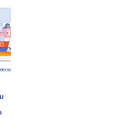
ืม
น
ด