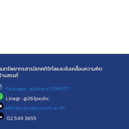
านทรัพยากรสารนิเทศดิจิทัลและขับเคลื่อนความคิด
ร้างสรรค์
Fanpage : eLibrary3.RMUTT
Line@ : @261pxuhc
elibrary@mail.rmutt.ac.th
02 549 3655