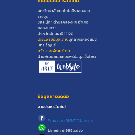
เทคโนโลยีสารสนเทศ
มหาวิทยาลัยเทคโนโลยีราชมงคล
ธัญบุรี
39 หมู่ที่ 1 ตำบลคลองหก อำเภอ
คลองหลวง
จังหวัดปทุมธานี 12120
เผยแพร่ข้อมูลโดย.
บุคลากรห้องสมุด
มทร.ธัญบุรี
สร้างและพัฒนาโดย.
ฝ่ายพัฒนาและเผยแพร่ข้อมูลเว็บไซต์
ข้อมูลการติดต่อ
งานประชาสัมพันธ์
Fanpage : RMUTT.Library
Line@ : @988lcdsb