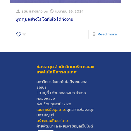
รัชนี แสงแก้ว
on
เมษายน 26, 2024
พูดคุยอย่างไร ได้ทั้งใจ ได้ทั้งงาน
12
Read more
ห้องสมุด สำนักวิทยบริการและ
เทคโนโลยีสารสนเทศ
มหาวิทยาลัยเทคโนโลยีราชมงคล
ธัญบุรี
39 หมู่ที่ 1 ตำบลคลองหก อำเภอ
คลองหลวง
จังหวัดปทุมธานี 12120
เผยแพร่ข้อมูลโดย.
บุคลากรห้องสมุด
มทร.ธัญบุรี
สร้างและพัฒนาโดย.
ฝ่ายพัฒนาและเผยแพร่ข้อมูลเว็บไซต์