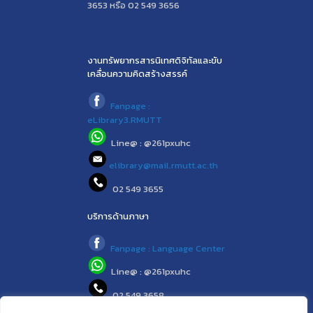
3653 หรือ 02 549 3656
งานทรัพยากรสารนิเทศดิจิทัลและขับ
เคลื่อนความคิดสร้างสรรค์
Fanpage :
eLibrary3.RMUTT
Line@ : @261pxuhc
elibrary@mail.rmutt.ac.th
02 549 3655
บริการด้านภาษา
Fanpage : Language Center
Line@ : @261pxuhc
02 549 3658