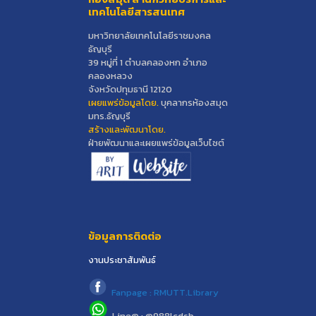
เทคโนโลยีสารสนเทศ
มหาวิทยาลัยเทคโนโลยีราชมงคล
ธัญบุรี
39 หมู่ที่ 1 ตำบลคลองหก อำเภอ
คลองหลวง
จังหวัดปทุมธานี 12120
เผยแพร่ข้อมูลโดย.
บุคลากรห้องสมุด
มทร.ธัญบุรี
สร้างและพัฒนาโดย.
ฝ่ายพัฒนาและเผยแพร่ข้อมูลเว็บไซต์
ข้อมูลการติดต่อ
งานประชาสัมพันธ์
Fanpage : RMUTT.Library
Line@ : @988lcdsb