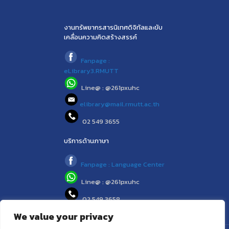
งานทรัพยากรสารนิเทศดิจิทัลและขับ
เคลื่อนความคิดสร้างสรรค์
Fanpage :
eLibrary3.RMUTT
Line@ : @261pxuhc
elibrary@mail.rmutt.ac.th
02 549 3655
บริการด้านภาษา
Fanpage : Language Center
Line@ : @261pxuhc
02 549 3658
We value your privacy