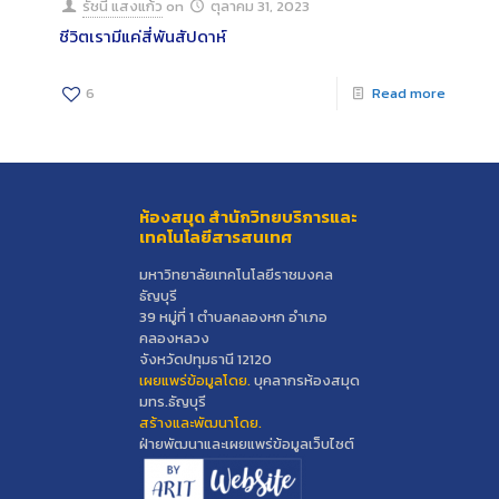
รัชนี แสงแก้ว
on
ตุลาคม 31, 2023
ชีวิตเรามีแค่สี่พันสัปดาห์
6
Read more
ห้องสมุด สำนักวิทยบริการและ
เทคโนโลยีสารสนเทศ
มหาวิทยาลัยเทคโนโลยีราชมงคล
ธัญบุรี
39 หมู่ที่ 1 ตำบลคลองหก อำเภอ
คลองหลวง
จังหวัดปทุมธานี 12120
เผยแพร่ข้อมูลโดย.
บุคลากรห้องสมุด
มทร.ธัญบุรี
สร้างและพัฒนาโดย.
ฝ่ายพัฒนาและเผยแพร่ข้อมูลเว็บไซต์