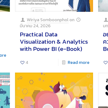
Wiriya Somboonphol
on
มีนาคม 24, 2026
มก
Practical Data
อ
Visualization & Analytics
ค
with Power BI (e-Book)
B
ore
4
Read more