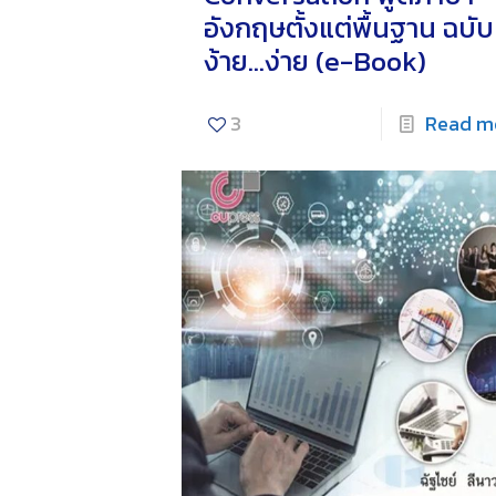
อังกฤษตั้งแต่พื้นฐาน ฉบับ
ง้าย…ง่าย (e-Book)
3
Read m