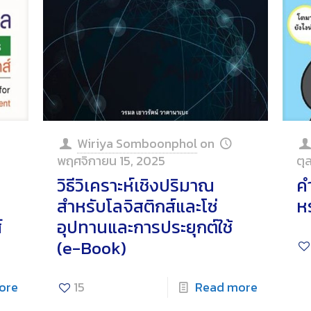
Wiriya Somboonphol
on
พฤศจิกายน 15, 2025
ตุ
วิธีวิเคราะห์เชิงปริมาณ
คำ
สำหรับโลจิสติกส์และโซ่
ห
์
อุปทานและการประยุกต์ใช้
(e-Book)
ore
15
Read more