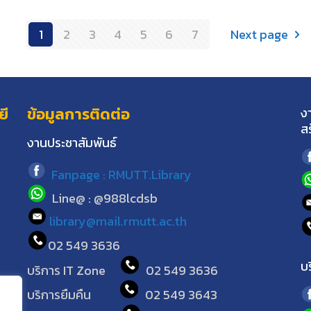
1
2
3
4
5
6
7
Next page
ยี
ข้อมูลการติดต่อ
ง
ส
งานประชาสัมพันธ์
Fanpage : RMUTT.Library
Line@ : @988lcdsb
library@mail.rmutt.ac.th
02 549 3636
บ
บริการ IT Zone
02 549 3636
บริการยืมคืน
02 549 3643