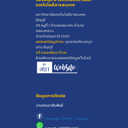
เทคโนโลยีสารสนเทศ
มหาวิทยาลัยเทคโนโลยีราชมงคล
ธัญบุรี
39 หมู่ที่ 1 ตำบลคลองหก อำเภอ
คลองหลวง
จังหวัดปทุมธานี 12120
เผยแพร่ข้อมูลโดย.
บุคลากรห้องสมุด
มทร.ธัญบุรี
สร้างและพัฒนาโดย.
ฝ่ายพัฒนาและเผยแพร่ข้อมูลเว็บไซต์
ข้อมูลการติดต่อ
งานประชาสัมพันธ์
Fanpage : RMUTT.Library
Line@ : @988lcdsb