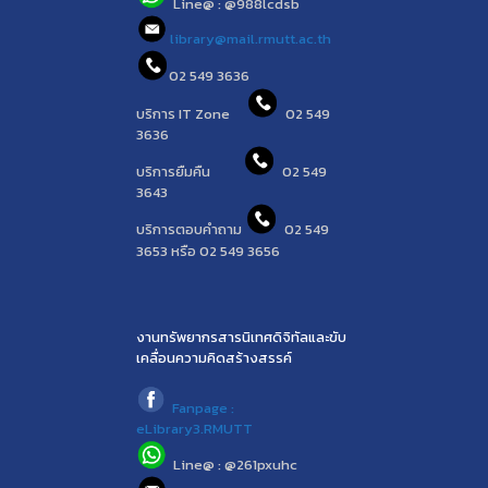
Line@ : @988lcdsb
library@mail.rmutt.ac.th
02 549 3636
บริการ IT Zone
02 549
3636
บริการยืมคืน
02 549
3643
บริการตอบคำถาม
02 549
3653 หรือ 02 549 3656
งานทรัพยากรสารนิเทศดิจิทัลและขับ
เคลื่อนความคิดสร้างสรรค์
Fanpage :
eLibrary3.RMUTT
Line@ : @261pxuhc