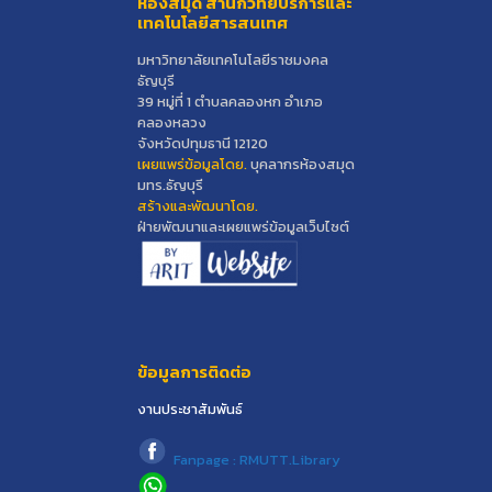
ห้องสมุด สำนักวิทยบริการและ
เทคโนโลยีสารสนเทศ
มหาวิทยาลัยเทคโนโลยีราชมงคล
ธัญบุรี
39 หมู่ที่ 1 ตำบลคลองหก อำเภอ
คลองหลวง
จังหวัดปทุมธานี 12120
เผยแพร่ข้อมูลโดย.
บุคลากรห้องสมุด
มทร.ธัญบุรี
สร้างและพัฒนาโดย.
ฝ่ายพัฒนาและเผยแพร่ข้อมูลเว็บไซต์
ข้อมูลการติดต่อ
งานประชาสัมพันธ์
Fanpage : RMUTT.Library