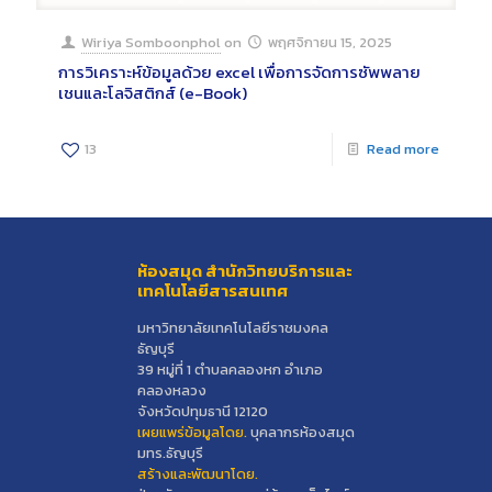
Wiriya Somboonphol
on
พฤศจิกายน 15, 2025
การวิเคราะห์ข้อมูลด้วย excel เพื่อการจัดการซัพพลาย
เชนและโลจิสติกส์ (e-Book)
13
Read more
ห้องสมุด สำนักวิทยบริการและ
เทคโนโลยีสารสนเทศ
มหาวิทยาลัยเทคโนโลยีราชมงคล
ธัญบุรี
39 หมู่ที่ 1 ตำบลคลองหก อำเภอ
คลองหลวง
จังหวัดปทุมธานี 12120
เผยแพร่ข้อมูลโดย.
บุคลากรห้องสมุด
มทร.ธัญบุรี
สร้างและพัฒนาโดย.