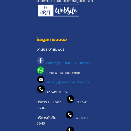
ฝ่ายพัฒนาและเผยแพร่ข้อมูลเว็บไซต์
ข้อมูลการติดต่อ
งานประชาสัมพันธ์
Fanpage : RMUTT.Library
Line@ : @988lcdsb
library@mail.rmutt.ac.th
02 549 3636
บริการ IT Zone
02 549
3636
บริการยืมคืน
02 549
3643