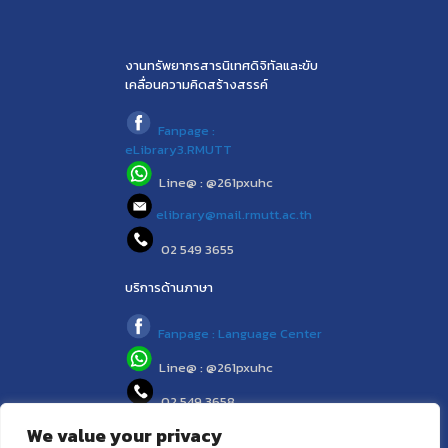
งานทรัพยากรสารนิเทศดิจิทัลและขับ
เคลื่อนความคิดสร้างสรรค์
Fanpage :
eLibrary3.RMUTT
Line@ : @261pxuhc
elibrary@mail.rmutt.ac.th
02 549 3655
บริการด้านภาษา
Fanpage : Language Center
Line@ : @261pxuhc
02 549 3658
We value your privacy