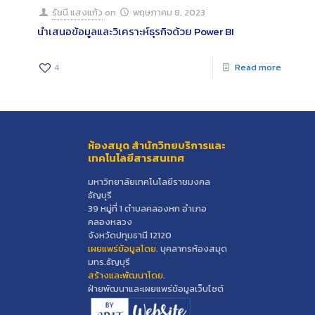
รัชนี แสงแก้ว
on
พฤษภาคม 8, 2023
นำเสนอข้อมูลและวิเคราะห์ธุรกิจด้วย Power BI
4
Read more
ห้องสมุด สำนักวิทยบริการและ
เทคโนโลยีสารสนเทศ
มหาวิทยาลัยเทคโนโลยีราชมงคล
ธัญบุรี
39 หมู่ที่ 1 ตำบลคลองหก อำเภอ
คลองหลวง
จังหวัดปทุมธานี 12120
เผยแพร่ข้อมูลโดย.
บุคลากรห้องสมุด
มทร.ธัญบุรี
สร้างและพัฒนาโดย.
ฝ่ายพัฒนาและเผยแพร่ข้อมูลเว็บไซต์