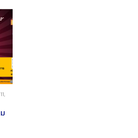
11,
วม