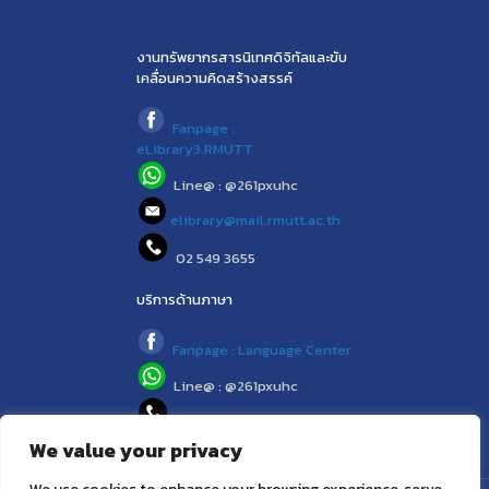
งานทรัพยากรสารนิเทศดิจิทัลและขับ
เคลื่อนความคิดสร้างสรรค์
Fanpage :
eLibrary3.RMUTT
Line@ : @261pxuhc
elibrary@mail.rmutt.ac.th
02 549 3655
บริการด้านภาษา
Fanpage : Language Center
Line@ : @261pxuhc
02 549 3658
We value your privacy