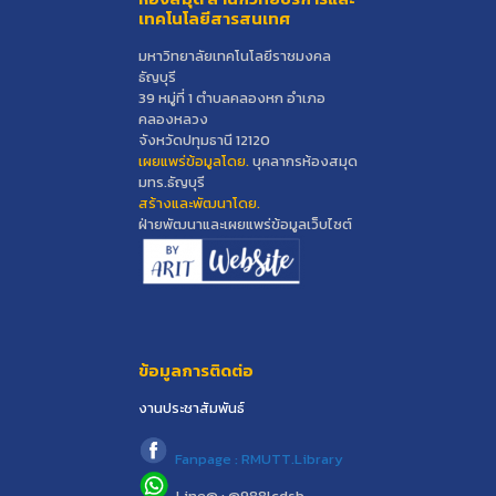
เทคโนโลยีสารสนเทศ
มหาวิทยาลัยเทคโนโลยีราชมงคล
ธัญบุรี
39 หมู่ที่ 1 ตำบลคลองหก อำเภอ
คลองหลวง
จังหวัดปทุมธานี 12120
เผยแพร่ข้อมูลโดย.
บุคลากรห้องสมุด
มทร.ธัญบุรี
สร้างและพัฒนาโดย.
ฝ่ายพัฒนาและเผยแพร่ข้อมูลเว็บไซต์
ข้อมูลการติดต่อ
งานประชาสัมพันธ์
Fanpage : RMUTT.Library
Line@ : @988lcdsb