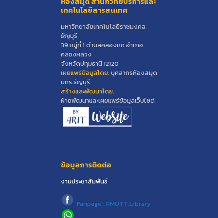
ห้องสมุด สำนักวิทยบริการและ
เทคโนโลยีสารสนเทศ
มหาวิทยาลัยเทคโนโลยีราชมงคล
ธัญบุรี
39 หมู่ที่ 1 ตำบลคลองหก อำเภอ
คลองหลวง
จังหวัดปทุมธานี 12120
เผยแพร่ข้อมูลโดย.
บุคลากรห้องสมุด
มทร.ธัญบุรี
สร้างและพัฒนาโดย.
ฝ่ายพัฒนาและเผยแพร่ข้อมูลเว็บไซต์
ข้อมูลการติดต่อ
งานประชาสัมพันธ์
Fanpage : RMUTT.Library