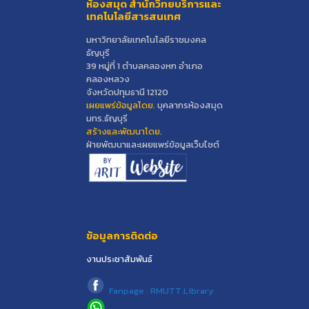
ห้องสมุด สำนักวิทยบริการและ
เทคโนโลยีสารสนเทศ
มหาวิทยาลัยเทคโนโลยีราชมงคล
ธัญบุรี
39 หมู่ที่ 1 ตำบลคลองหก อำเภอ
คลองหลวง
จังหวัดปทุมธานี 12120
เผยแพร่ข้อมูลโดย.
บุคลากรห้องสมุด
มทร.ธัญบุรี
สร้างและพัฒนาโดย.
ฝ่ายพัฒนาและเผยแพร่ข้อมูลเว็บไซต์
ข้อมูลการติดต่อ
งานประชาสัมพันธ์
Fanpage : RMUTT.Library