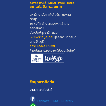
ห้องสมุด สำนักวิทยบริการและ
เทคโนโลยีสารสนเทศ
มหาวิทยาลัยเทคโนโลยีราชมงคล
ธัญบุรี
39 หมู่ที่ 1 ตำบลคลองหก อำเภอ
คลองหลวง
จังหวัดปทุมธานี 12120
เผยแพร่ข้อมูลโดย.
บุคลากรห้องสมุด
มทร.ธัญบุรี
สร้างและพัฒนาโดย.
ฝ่ายพัฒนาและเผยแพร่ข้อมูลเว็บไซต์
ข้อมูลการติดต่อ
งานประชาสัมพันธ์
Fanpage : RMUTT.Library