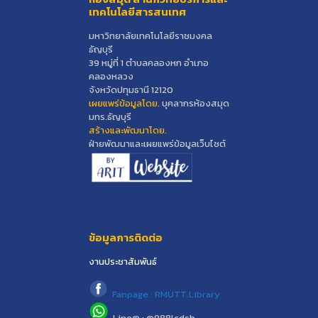
เทคโนโลยีสารสนเทศ
มหาวิทยาลัยเทคโนโลยีราชมงคล
ธัญบุรี
39 หมู่ที่ 1 ตำบลคลองหก อำเภอ
คลองหลวง
จังหวัดปทุมธานี 12120
เผยแพร่ข้อมูลโดย.
บุคลากรห้องสมุด
มทร.ธัญบุรี
สร้างและพัฒนาโดย.
ฝ่ายพัฒนาและเผยแพร่ข้อมูลเว็บไซต์
ข้อมูลการติดต่อ
งานประชาสัมพันธ์
Fanpage : RMUTT.Library
Line@ : @988lcdsb