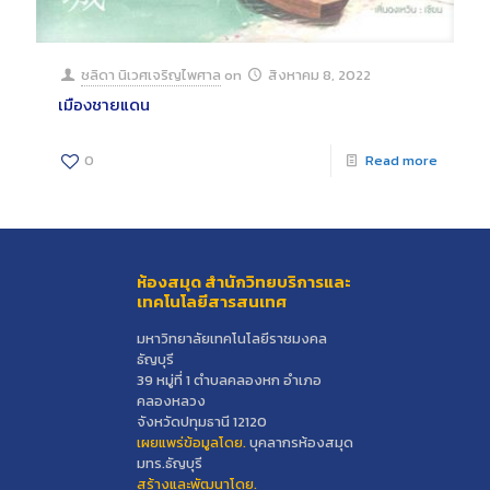
ชลิดา นิเวศเจริญไพศาล
on
สิงหาคม 8, 2022
เมืองชายแดน
0
Read more
ห้องสมุด สำนักวิทยบริการและ
เทคโนโลยีสารสนเทศ
มหาวิทยาลัยเทคโนโลยีราชมงคล
ธัญบุรี
39 หมู่ที่ 1 ตำบลคลองหก อำเภอ
คลองหลวง
จังหวัดปทุมธานี 12120
เผยแพร่ข้อมูลโดย.
บุคลากรห้องสมุด
มทร.ธัญบุรี
สร้างและพัฒนาโดย.