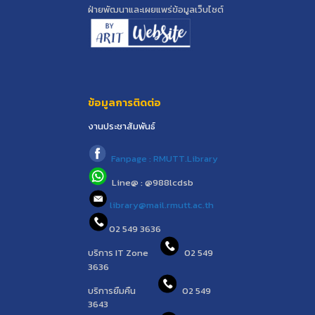
ฝ่ายพัฒนาและเผยแพร่ข้อมูลเว็บไซต์
ข้อมูลการติดต่อ
งานประชาสัมพันธ์
Fanpage : RMUTT.Library
Line@ : @988lcdsb
library@mail.rmutt.ac.th
02 549 3636
บริการ IT Zone
02 549
3636
บริการยืมคืน
02 549
3643