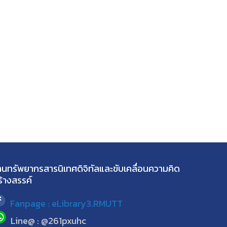
านทรัพยากรสารนิเทศดิจิทัลและขับเคลื่อนความคิด
ร้างสรรค์
Fanpage : eLibrary3.RMUTT
Line@ : @261pxuhc