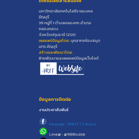
เทคโนโลยีสารสนเทศ
มหาวิทยาลัยเทคโนโลยีราชมงคล
ธัญบุรี
39 หมู่ที่ 1 ตำบลคลองหก อำเภอ
คลองหลวง
จังหวัดปทุมธานี 12120
เผยแพร่ข้อมูลโดย.
บุคลากรห้องสมุด
มทร.ธัญบุรี
สร้างและพัฒนาโดย.
ฝ่ายพัฒนาและเผยแพร่ข้อมูลเว็บไซต์
ข้อมูลการติดต่อ
งานประชาสัมพันธ์
Fanpage : RMUTT.Library
Line@ : @988lcdsb