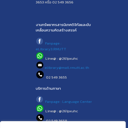
3653 หรือ 02 549 3656
งานทรัพยากรสารนิเทศดิจิทัลและขับ
เคลื่อนความคิดสร้างสรรค์
Fanpage :
eLibrary3.RMUTT
Line@ : @261pxuhc
elibrary@mail.rmutt.ac.th
02 549 3655
บริการด้านภาษา
Fanpage : Language Center
Line@ : @261pxuhc
02 549 3658