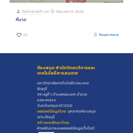
รัชนี แสงแก้ว
on
มิถุนายน 11, 2025
กี่บาด
24
Read more
ห้องสมุด สำนักวิทยบริการและ
เทคโนโลยีสารสนเทศ
มหาวิทยาลัยเทคโนโลยีราชมงคล
ธัญบุรี
39 หมู่ที่ 1 ตำบลคลองหก อำเภอ
คลองหลวง
จังหวัดปทุมธานี 12120
เผยแพร่ข้อมูลโดย.
บุคลากรห้องสมุด
มทร.ธัญบุรี
สร้างและพัฒนาโดย.
ฝ่ายพัฒนาและเผยแพร่ข้อมูลเว็บไซต์