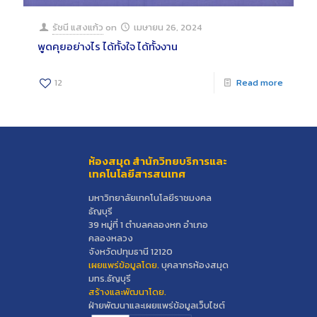
รัชนี แสงแก้ว
on
เมษายน 26, 2024
พูดคุยอย่างไร ได้ทั้งใจ ได้ทั้งงาน
12
Read more
ห้องสมุด สำนักวิทยบริการและ
เทคโนโลยีสารสนเทศ
มหาวิทยาลัยเทคโนโลยีราชมงคล
ธัญบุรี
39 หมู่ที่ 1 ตำบลคลองหก อำเภอ
คลองหลวง
จังหวัดปทุมธานี 12120
เผยแพร่ข้อมูลโดย.
บุคลากรห้องสมุด
มทร.ธัญบุรี
สร้างและพัฒนาโดย.
ฝ่ายพัฒนาและเผยแพร่ข้อมูลเว็บไซต์