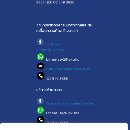
3653 หรือ 02 549 3656
งานทรัพยากรสารนิเทศดิจิทัลและขับ
เคลื่อนความคิดสร้างสรรค์
Fanpage :
eLibrary3.RMUTT
Line@ : @261pxuhc
elibrary@mail.rmutt.ac.th
02 549 3655
บริการด้านภาษา
Fanpage : Language Center
Line@ : @261pxuhc
02 549 3658