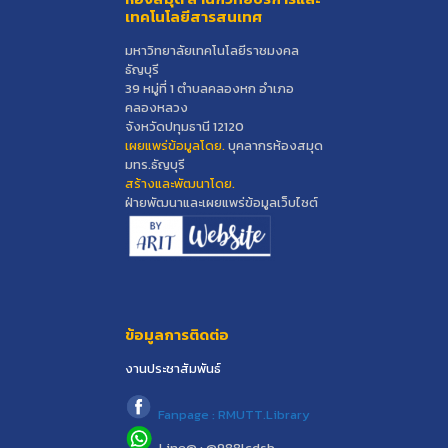
เทคโนโลยีสารสนเทศ
มหาวิทยาลัยเทคโนโลยีราชมงคล
ธัญบุรี
39 หมู่ที่ 1 ตำบลคลองหก อำเภอ
คลองหลวง
จังหวัดปทุมธานี 12120
เผยแพร่ข้อมูลโดย.
บุคลากรห้องสมุด
มทร.ธัญบุรี
สร้างและพัฒนาโดย.
ฝ่ายพัฒนาและเผยแพร่ข้อมูลเว็บไซต์
ข้อมูลการติดต่อ
งานประชาสัมพันธ์
Fanpage : RMUTT.Library
Line@ : @988lcdsb