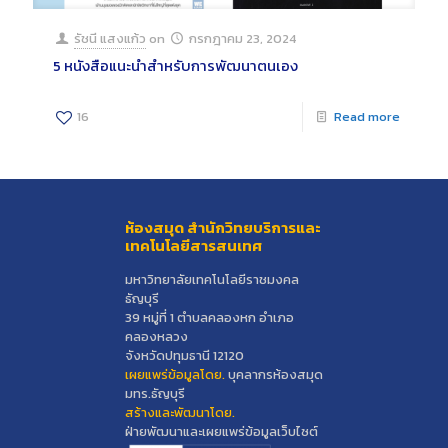
รัชนี แสงแก้ว
on
กรกฎาคม 23, 2024
5 หนังสือแนะนำสำหรับการพัฒนาตนเอง
16
Read more
ห้องสมุด สำนักวิทยบริการและ
เทคโนโลยีสารสนเทศ
มหาวิทยาลัยเทคโนโลยีราชมงคล
ธัญบุรี
39 หมู่ที่ 1 ตำบลคลองหก อำเภอ
คลองหลวง
จังหวัดปทุมธานี 12120
เผยแพร่ข้อมูลโดย.
บุคลากรห้องสมุด
มทร.ธัญบุรี
สร้างและพัฒนาโดย.
ฝ่ายพัฒนาและเผยแพร่ข้อมูลเว็บไซต์