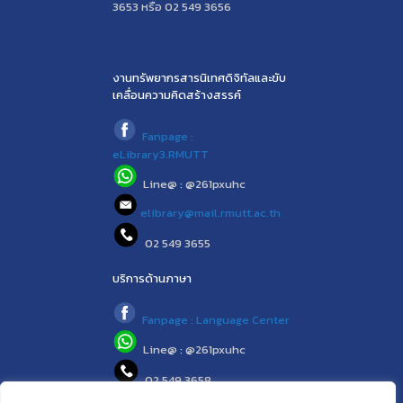
3653 หรือ 02 549 3656
งานทรัพยากรสารนิเทศดิจิทัลและขับ
เคลื่อนความคิดสร้างสรรค์
Fanpage :
eLibrary3.RMUTT
Line@ : @261pxuhc
elibrary@mail.rmutt.ac.th
02 549 3655
บริการด้านภาษา
Fanpage : Language Center
Line@ : @261pxuhc
02 549 3658