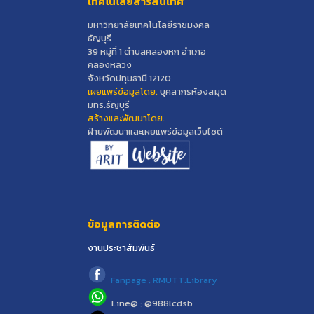
เทคโนโลยีสารสนเทศ
มหาวิทยาลัยเทคโนโลยีราชมงคล
ธัญบุรี
39 หมู่ที่ 1 ตำบลคลองหก อำเภอ
คลองหลวง
จังหวัดปทุมธานี 12120
เผยแพร่ข้อมูลโดย.
บุคลากรห้องสมุด
มทร.ธัญบุรี
สร้างและพัฒนาโดย.
ฝ่ายพัฒนาและเผยแพร่ข้อมูลเว็บไซต์
ข้อมูลการติดต่อ
งานประชาสัมพันธ์
Fanpage : RMUTT.Library
Line@ : @988lcdsb