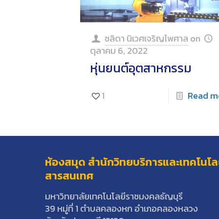
ชลิดา นิเวศเจริญไพศาล
on
ตุลาคม 6, 2022
หุ่นยนต์อุตสาหกรรม
1
Read m
ห้องสมุด สำนักวิทยบริการและเทคโนโล
สารสนเทศ
มหาวิทยาลัยเทคโนโลยีราชมงคลธัญบุรี
39 หมู่ที่ 1 ตำบลคลองหก อำเภอคลองหลวง