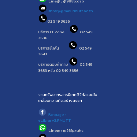
Line@ : @988lcdsb
library@mail.rmutt.ac.th
02 549 3636
บริการ IT Zone
02 549
3636
บริการยืมคืน
02 549
3643
บริการตอบคำถาม
02 549
3653 หรือ 02 549 3656
งานทรัพยากรสารนิเทศดิจิทัลและขับ
เคลื่อนความคิดสร้างสรรค์
Fanpage :
eLibrary3.RMUTT
Line@ : @261pxuhc