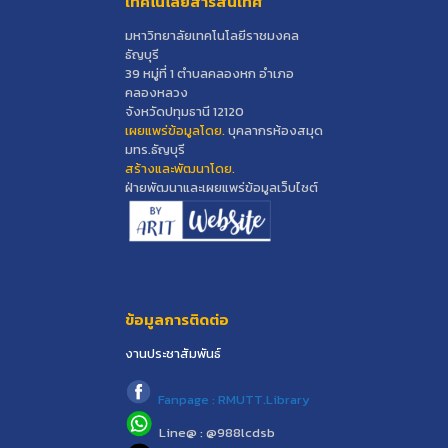
เทคโนโลยีสารสนเทศ
มหาวิทยาลัยเทคโนโลยีราชมงคล
ธัญบุรี
39 หมู่ที่ 1 ตำบลคลองหก อำเภอ
คลองหลวง
จังหวัดปทุมธานี 12120
เผยแพร่ข้อมูลโดย.
บุคลากรห้องสมุด
มทร.ธัญบุรี
สร้างและพัฒนาโดย.
ฝ่ายพัฒนาและเผยแพร่ข้อมูลเว็บไซต์
ข้อมูลการติดต่อ
งานประชาสัมพันธ์
Fanpage : RMUTT.Library
Line@ : @988lcdsb