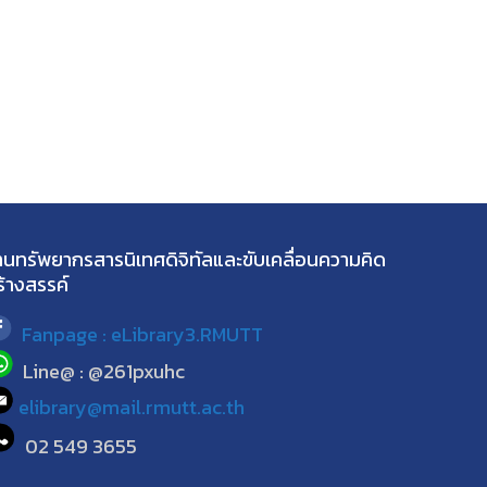
านทรัพยากรสารนิเทศดิจิทัลและขับเคลื่อนความคิด
ร้างสรรค์
Fanpage : eLibrary3.RMUTT
Line@ : @261pxuhc
elibrary@mail.rmutt.ac.th
02 549 3655