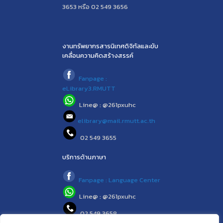
3653 หรือ 02 549 3656
งานทรัพยากรสารนิเทศดิจิทัลและขับ
เคลื่อนความคิดสร้างสรรค์
Fanpage :
eLibrary3.RMUTT
Line@ : @261pxuhc
elibrary@mail.rmutt.ac.th
02 549 3655
บริการด้านภาษา
Fanpage : Language Center
Line@ : @261pxuhc
02 549 3658