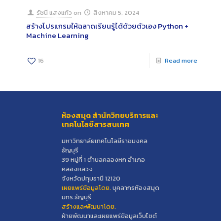
รัชนี แสงแก้ว
on
สิงหาคม 5, 2024
สร้างโปรแกรมให้ฉลาดเรียนรู้ได้ด้วยตัวเอง Python +
Machine Learning
16
Read more
ห้องสมุด สำนักวิทยบริการและ
เทคโนโลยีสารสนเทศ
มหาวิทยาลัยเทคโนโลยีราชมงคล
ธัญบุรี
39 หมู่ที่ 1 ตำบลคลองหก อำเภอ
คลองหลวง
จังหวัดปทุมธานี 12120
เผยแพร่ข้อมูลโดย.
บุคลากรห้องสมุด
มทร.ธัญบุรี
สร้างและพัฒนาโดย.
ฝ่ายพัฒนาและเผยแพร่ข้อมูลเว็บไซต์