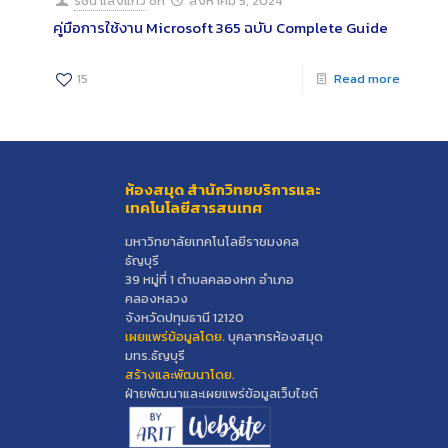
รัชนี แสงแก้ว
on
สิงหาคม 5, 2024
คู่มือการใช้งาน Microsoft 365 ฉบับ Complete Guide
15
Read more
ห้องสมุด สำนักวิทยบริการและ
เทคโนโลยีสารสนเทศ
มหาวิทยาลัยเทคโนโลยีราชมงคล
ธัญบุรี
39 หมู่ที่ 1 ตำบลคลองหก อำเภอ
คลองหลวง
จังหวัดปทุมธานี 12120
เผยแพร่ข้อมูลโดย.
บุคลากรห้องสมุด
มทร.ธัญบุรี
สร้างและพัฒนาโดย.
ฝ่ายพัฒนาและเผยแพร่ข้อมูลเว็บไซต์