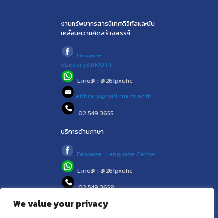
งานทรัพยากรสารนิเทศดิจิทัลและขับ
เคลื่อนความคิดสร้างสรรค์
Fanpage :
eLibrary3.RMUTT
Line@ : @261pxuhc
elibrary@mail.rmutt.ac.th
02 549 3655
บริการด้านภาษา
Fanpage : Language Center
Line@ : @261pxuhc
02 549 3658
We value your privacy