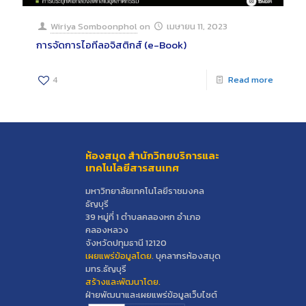
Wiriya Somboonphol
on
เมษายน 11, 2023
การจัดการไอทีลอจิสติกส์ (e-Book)
4
Read more
ห้องสมุด สำนักวิทยบริการและ
เทคโนโลยีสารสนเทศ
มหาวิทยาลัยเทคโนโลยีราชมงคล
ธัญบุรี
39 หมู่ที่ 1 ตำบลคลองหก อำเภอ
คลองหลวง
จังหวัดปทุมธานี 12120
เผยแพร่ข้อมูลโดย.
บุคลากรห้องสมุด
มทร.ธัญบุรี
สร้างและพัฒนาโดย.
ฝ่ายพัฒนาและเผยแพร่ข้อมูลเว็บไซต์