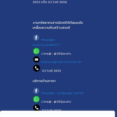
3653 หรือ 02 549 3656
งานทรัพยากรสารนิเทศดิจิทัลและขับ
เคลื่อนความคิดสร้างสรรค์
Fanpage :
eLibrary3.RMUTT
Line@ : @261pxuhc
elibrary@mail.rmutt.ac.th
02 549 3655
บริการด้านภาษา
Fanpage : Language Center
Line@ : @261pxuhc
02 549 3658