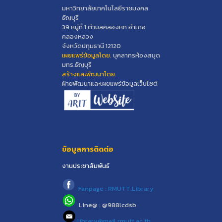
มหาวิทยาลัยเทคโนโลยีราชมงคล
ธัญบุรี
39 หมู่ที่ 1 ตำบลคลองหก อำเภอ
คลองหลวง
จังหวัดปทุมธานี 12120
เผยแพร่ข้อมูลโดย.
บุคลากรห้องสมุด
มทร.ธัญบุรี
สร้างและพัฒนาโดย.
ฝ่ายพัฒนาและเผยแพร่ข้อมูลเว็บไซต์
ข้อมูลการติดต่อ
งานประชาสัมพันธ์
Fanpage : RMUTT.Library
Line@ : @988lcdsb
library@mail.rmutt.ac.th