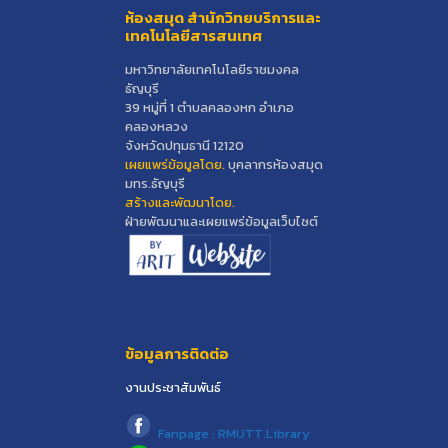
ห้องสมุด สำนักวิทยบริการและ
เทคโนโลยีสารสนเทศ
มหาวิทยาลัยเทคโนโลยีราชมงคล
ธัญบุรี
39 หมู่ที่ 1 ตำบลคลองหก อำเภอ
คลองหลวง
จังหวัดปทุมธานี 12120
เผยแพร่ข้อมูลโดย.
บุคลากรห้องสมุด
มทร.ธัญบุรี
สร้างและพัฒนาโดย.
ฝ่ายพัฒนาและเผยแพร่ข้อมูลเว็บไซต์
ข้อมูลการติดต่อ
งานประชาสัมพันธ์
Fanpage : RMUTT.Library