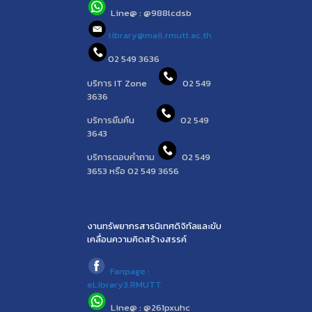
Line@ : @988lcdsb
library@mail.rmutt.ac.th
02 549 3636
บริการ IT Zone
02 549
3636
บริการยืมคืน
02 549
3643
บริการตอบคำถาม
02 549
3653 หรือ 02 549 3656
งานทรัพยากรสารนิเทศดิจิทัลและขับ
เคลื่อนความคิดสร้างสรรค์
Fanpage :
eLibrary3.RMUTT
Line@ : @261pxuhc