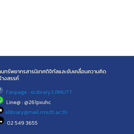
านทรัพยากรสารนิเทศดิจิทัลและขับเคลื่อนความคิด
ร้างสรรค์
Fanpage : eLibrary3.RMUTT
Line@ : @261pxuhc
elibrary@mail.rmutt.ac.th
02 549 3655