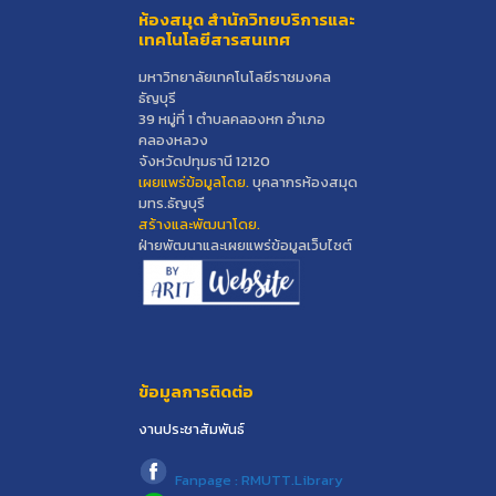
ห้องสมุด สำนักวิทยบริการและ
เทคโนโลยีสารสนเทศ
มหาวิทยาลัยเทคโนโลยีราชมงคล
ธัญบุรี
39 หมู่ที่ 1 ตำบลคลองหก อำเภอ
คลองหลวง
จังหวัดปทุมธานี 12120
เผยแพร่ข้อมูลโดย.
บุคลากรห้องสมุด
มทร.ธัญบุรี
สร้างและพัฒนาโดย.
ฝ่ายพัฒนาและเผยแพร่ข้อมูลเว็บไซต์
ข้อมูลการติดต่อ
งานประชาสัมพันธ์
Fanpage : RMUTT.Library