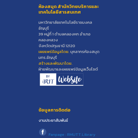
ห้องสมุด สำนักวิทยบริการและ
เทคโนโลยีสารสนเทศ
มหาวิทยาลัยเทคโนโลยีราชมงคล
ธัญบุรี
39 หมู่ที่ 1 ตำบลคลองหก อำเภอ
คลองหลวง
จังหวัดปทุมธานี 12120
เผยแพร่ข้อมูลโดย.
บุคลากรห้องสมุด
มทร.ธัญบุรี
สร้างและพัฒนาโดย.
ฝ่ายพัฒนาและเผยแพร่ข้อมูลเว็บไซต์
ข้อมูลการติดต่อ
งานประชาสัมพันธ์
Fanpage : RMUTT.Library