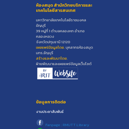
ห้องสมุด สำนักวิทยบริการและ
เทคโนโลยีสารสนเทศ
มหาวิทยาลัยเทคโนโลยีราชมงคล
ธัญบุรี
39 หมู่ที่ 1 ตำบลคลองหก อำเภอ
คลองหลวง
จังหวัดปทุมธานี 12120
เผยแพร่ข้อมูลโดย.
บุคลากรห้องสมุด
มทร.ธัญบุรี
สร้างและพัฒนาโดย.
ฝ่ายพัฒนาและเผยแพร่ข้อมูลเว็บไซต์
ข้อมูลการติดต่อ
งานประชาสัมพันธ์
Fanpage : RMUTT.Library